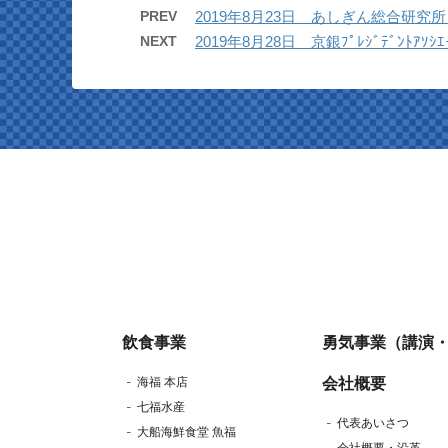
PREV
2019年8月23日 あしぎん総合研
NEXT
2019年8月28日 京銀ﾌﾟﾚｼﾞﾃﾞﾝﾄｱ
飲食事業
勇気事業（講演
海福 本店
会社概要
七福水産
代表あいさつ
大船海鮮食堂 魚福