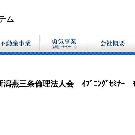
新潟燕三条倫理法人会 ｲﾌﾞﾆﾝｸﾞｾﾐﾅｰ ﾓｰﾆ