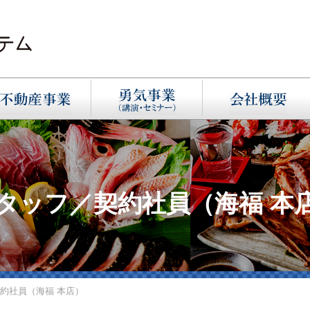
タッフ／契約社員（海福 本
約社員（海福 本店）