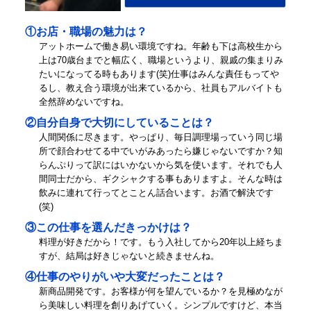
①お店・職場の魅力は？
アットホームで働き易い環境ですね。年齢も下は高校生から
上は70歳台までと幅広く、職場というより、親戚の集まりみ
たいになってる時もあります(笑)仕事はみんな責任もってや
るし、教え合う環境が出来ているから、社員もアルバイトも
全然辞めないですね。
②自分自身で大切にしていることは？
人間関係に尽きます。やっぱり、毎日調理場っていう同じ場
所で顔合わせてる中でいがみあったら嫌じゃないですか？知
らんぷりって訳にはいかないから気を使います。それでも人
間同士だから、ギクシャクする事もありますよ。そんな時は
飲みに連れて行ってとことん話合います。お酒で解決です
(笑)
③この仕事を選んだきっかけは？
料理が好きだから！です。もう入社してから20年以上経ちま
すが、結局は好きじゃないと続きませんね。
④仕事のやりがいや大変だったことは？
新商品開発です。お客様が何を望んでいるか？を見極めなが
ら美味しい料理を創りあげていく。シンプルですけど、本当