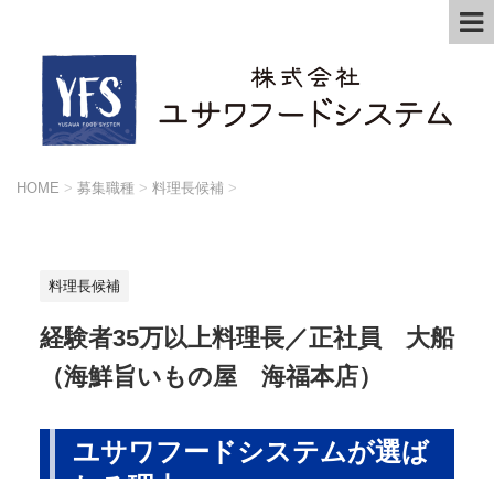
HOME
>
募集職種
>
料理長候補
>
料理長候補
経験者35万以上料理長／正社員 大船
（海鮮旨いもの屋 海福本店）
ユサワフードシステムが選ば
れる理由