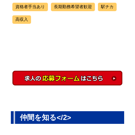
資格者手当あり
長期勤務希望者歓迎
駅チカ
高収入
仲間を知る</2>