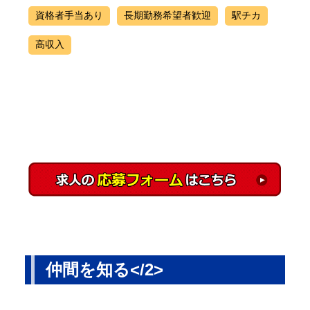
資格者手当あり
長期勤務希望者歓迎
駅チカ
高収入
仲間を知る</2>