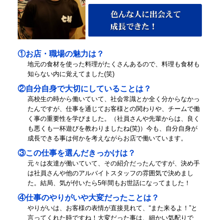
①お店・職場の魅力は？
地元の食材を使った料理がたくさんあるので、料理も食材も
知らない内に覚えてました(笑)
②自分自身で大切にしていることは？
高校生の時から働いていて、社会常識とか全く分からなかっ
たんですが、仕事を通じてお客様との関わりや、チームで働
く事の重要性を学びました。（社員さんや先輩からは、良く
も悪くも一杯遊びを教わりましたね(笑)）今も、自分自身が
成長できる事は何かを考えながらお店で働いています。
③この仕事を選んだきっかけは？
元々は友達が働いていて、その紹介だったんですが、決め手
は社員さんや他のアルバイトスタッフの雰囲気で決めまし
た。結局、気が付いたら5年間もお世話になってました！
④仕事のやりがいや大変だったことは？
やりがいは、お客様の表情が直接見れて、“また来るよ！”と
言ってくれた時ですね！大変だった事は、細かい気配りで