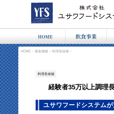
HOME
>
募集職種
>
料理長候補
>
料理長候補
経験者35万以上調理
ユサワフードシステムが